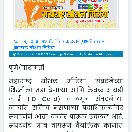
Apr 28, 2026
|
BY श्री. शिरीष कादबाने ,प्रभारी अध्यक्ष
,महाराष्ट्र सोशल मिडिया
April 28, 2026 04:37 PM ago
Baramati, Maharashtra, India
पुणे/बारामती:
महाराष्ट्र सोशल मीडिया संघटनेच्या
शिस्तीला तडा देणाऱ्या आणि केवळ आयडी
कार्ड (ID Card) बाळगून संघटनेच्या
कार्यात सक्रिय नसणाऱ्या पदाधिकाऱ्यांवर
संघटनेने आता कठोर पाऊल उचलले आहे.
संघटनेचे नाव वापरून वैयक्तिक कामात