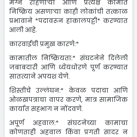
मग्न राहणाऱ्या आणि प्रत्यक्ष कामात
निष्क्रिय असणाऱ्या काही लोकांची तत्काळ
प्रभावाने *पदावरून हाकालपट्टी* करण्यात
आली आहे.
कारवाईची प्रमुख कारणे:*
कामातील निष्क्रियता:* संघटनेने दिलेली
जबाबदारी आणि ध्येयधोरणे पूर्ण करण्यात
सातत्याने अपयश येणे.
शिस्तीचे उल्लंघन:* केवळ पदाचा आणि
ओळखपत्राचा वापर करणे, मात्र सामाजिक
कार्यात सहभाग न नोंदवणे.
अपूर्ण अहवाल:* संघटनेच्या कामाचा
कोणताही अहवाल किंवा प्रगती सादर न