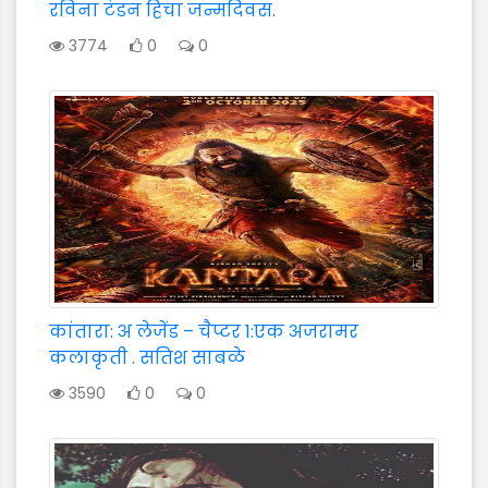
रविना टंडन हिचा जन्मदिवस.
3774
0
0
कांतारा: अ लेजेंड – चैप्टर 1:एक अजरामर
कलाकृती . सतिश साबळे
3590
0
0