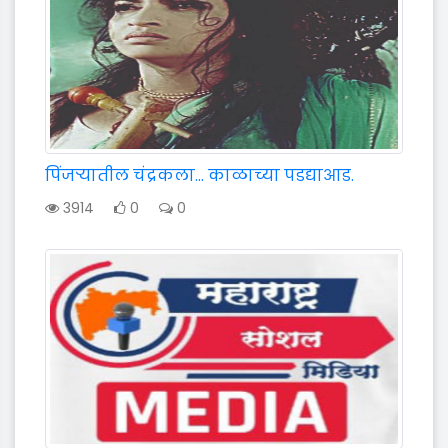
पिंजर्‍यातील चंद्रकला... काळाच्या पडद्याआड.
3914
0
0