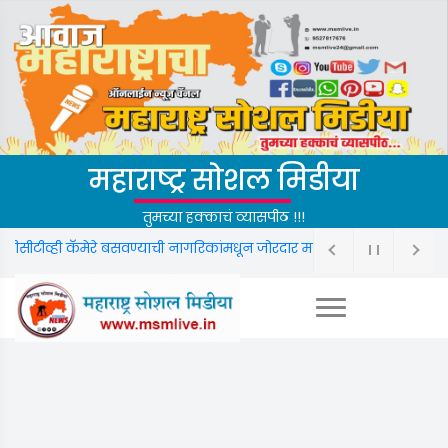
महाराष्ट्र सोशल मिडीया
तुमच्या हक्काचं व्यासपीठ !!!
ही कॅमेरे बसवण्याची नागरिकांमधून जोरदार मागणी.
फक्त महाराष्ट्र नव्हे; दक्षिण