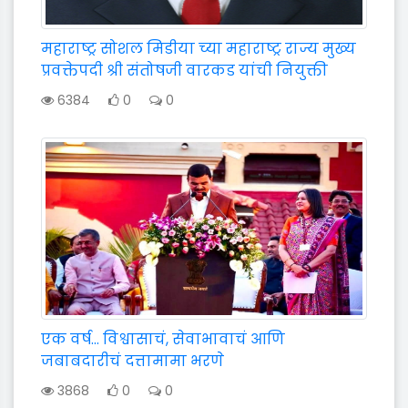
महाराष्ट्र सोशल मिडीया च्या महाराष्ट्र राज्य मुख्य
प्रवक्तेपदी श्री संतोषजी वारकड यांची नियुक्ती
6384
0
0
एक वर्ष… विश्वासाचं, सेवाभावाचं आणि
जबाबदारीचं दत्तामामा भरणे
3868
0
0