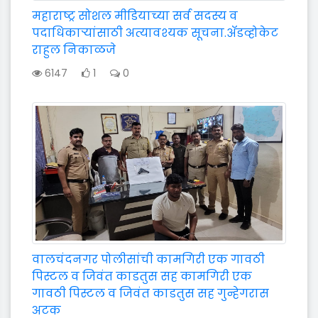
महाराष्ट्र सोशल मीडियाच्या सर्व सदस्य व
पदाधिकाऱ्यांसाठी अत्यावश्यक सूचना.ॲडव्होकेट
राहुल निकाळजे
6147
1
0
वालचंदनगर पोलीसांची कामगिरी एक गावठी
पिस्टल व जिवंत काडतुस सह कामगिरी एक
गावठी पिस्टल व जिवंत काडतुस सह गुन्हेगरास
अटक