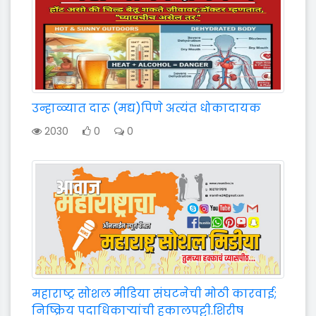
उन्हाळ्यात दारू (मद्य)पिणे अत्यंत धोकादायक
2030
0
0
महाराष्ट्र सोशल मीडिया संघटनेची मोठी कारवाई;
निष्क्रिय पदाधिकाऱ्यांची हकालपट्टी.शिरीष