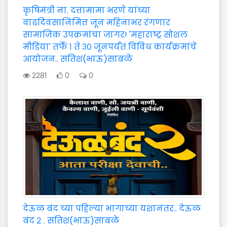
कृषिमंत्री ना. दत्तामामा भरणे यांच्या
वाढदिवसानिमित्त जून महिनाभर रंगणार
सामाजिक उपक्रमांचा जागर! 'महाराष्ट्र सोशल
मीडिया' तर्फे १ ते ३० जूनपर्यंत विविध कार्यक्रमांचे
आयोजन.. सतिश(भाऊ)साबळे
2281
0
0
देऊळ बंद च्या पहिल्या भागाच्या यशानंतर.. देऊळ
बंद २ . सतिश(भाऊ)साबळे