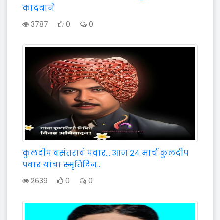
कादबाने
3787
0
0
कुलदीप वसंतरावं पवार... आज २४ मार्च कुलदीप
पवार यांचा स्मृतिदिन..
2639
0
0