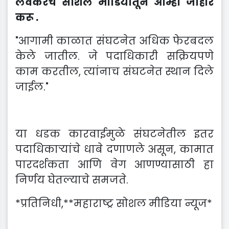
लवकरच सोशल मीडियातून आम्ही जाहीर
करू .
"आगामी काळात संघटनेत अधिक फेरबदल
केले जातील. जे पदाधिकारी सक्रियपणे
काम करतील, त्यांनाच संघटनेत स्थान दिले
जाईल."
या धडक कारवाईमुळे संघटनेतील इतर
पदाधिकाऱ्यांचे धाबे दणाणले असून, कामात
पारदर्शकता आणि वेग आणण्यासाठी हा
निर्णय घेतल्याचे समजते.
*प्रतिनिधी,*
*महाराष्ट्र सोशल मीडिया न्यूज*