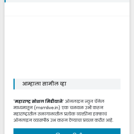
आम्हाला सामील व्हा
'महाराष्ट्र सोशल मिडीयाने'
ऑनलाइन न्युज चॅनेल
माध्यमातून (msmlive.in) एक चळवळ उभी करून
महाराष्ट्रातील तळागाळातील प्रत्येक व्यक्तींना हक्काचं
ऑनलाइन व्यासपीठ उभं करून देण्याचा प्रयत्न करीत आहे.