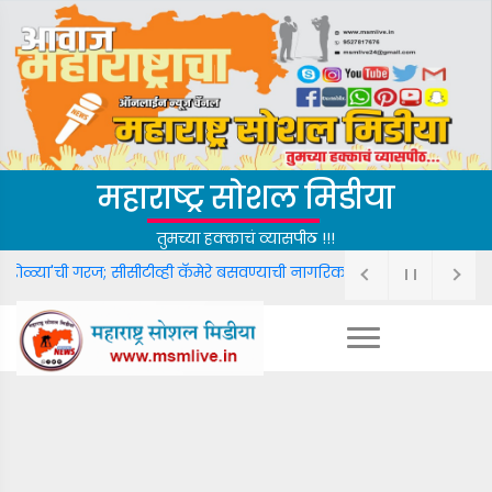
महाराष्ट्र सोशल मिडीया
तुमच्या हक्काचं व्यासपीठ !!!
ा डोळ्या'ची गरज; सीसीटीव्ही कॅमेरे बसवण्याची नागरिकांमधून जोरदार मागणी.
फ