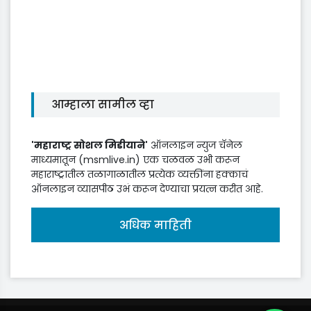
आम्हाला सामील व्हा
'महाराष्ट्र सोशल मिडीयाने'
ऑनलाइन न्युज चॅनेल
माध्यमातून (msmlive.in) एक चळवळ उभी करून
महाराष्ट्रातील तळागाळातील प्रत्येक व्यक्तींना हक्काचं
ऑनलाइन व्यासपीठ उभं करून देण्याचा प्रयत्न करीत आहे.
अधिक माहिती