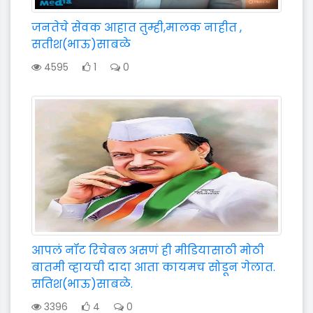
जनतेचे सेवक आहात तुम्ही,मालक नाहीत ,
सतीश(भाऊ)साबळे
4595
1
0
आपलं नॉट रिचेबल असणं ही मीडियासाठी मोठी
बातमी व्हायची दादा आता कायमच सोडून गेलात.
सतिश(भाऊ)साबळे.
3396
4
0