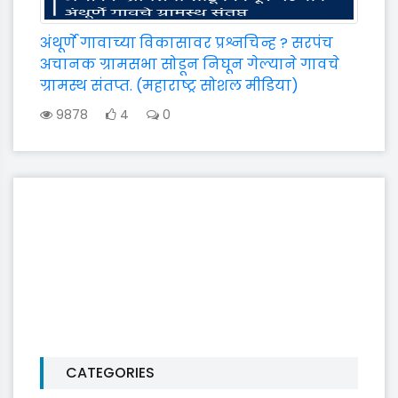
अंथूर्णे गावाच्या विकासावर प्रश्नचिन्ह ? सरपंच
अचानक ग्रामसभा सोडून निघून गेल्याने गावचे
ग्रामस्थ संतप्त. (महाराष्ट्र सोशल मीडिया)
9878
4
0
CATEGORIES