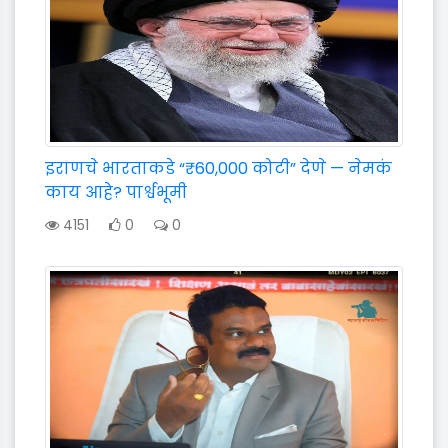
इराणचे भारताकडे “₹60,000 कोटी” देणे — नेमकं
काय आहे? पार्श्वभूमी
4151
0
0