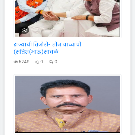
राज्याची तिजोरी- तीन चाव्यांची
(सतिश(भाऊ)साबळे
5249
0
0