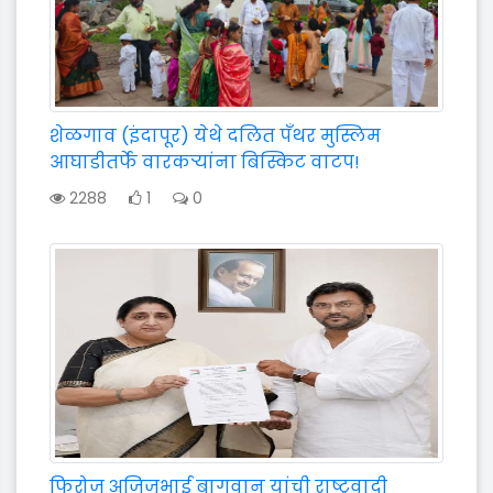
शेळगाव (इंदापूर) येथे दलित पॅंथर मुस्लिम
आघाडीतर्फे वारकऱ्यांना बिस्किट वाटप!
2288
1
0
फिरोज अजिजभाई बागवान यांची राष्ट्रवादी