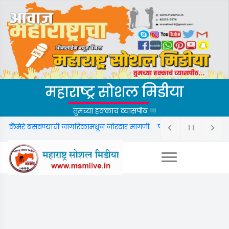
महाराष्ट्र सोशल मिडीया
तुमच्या हक्काचं व्यासपीठ !!!
 बसवण्याची नागरिकांमधून जोरदार मागणी.
फक्त महाराष्ट्र नव्हे; दक्षिणेच्या राज्