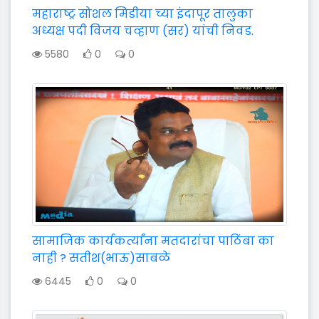
महाराष्ट्र सोशल मिडीया च्या इंदापूर तालुका
अध्यक्ष पदी विजय चव्हाण (सर) यांची निवड.
5580
0
0
सामाजिक कार्यकर्त्यांना मतदारांचा पाठिंबा का
नाही ? सतीश(भाऊ)साबळे
6445
0
0