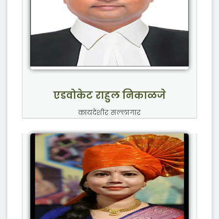
एडवोकेट राहुल निकाळजे
कायदेशीर सल्लागार