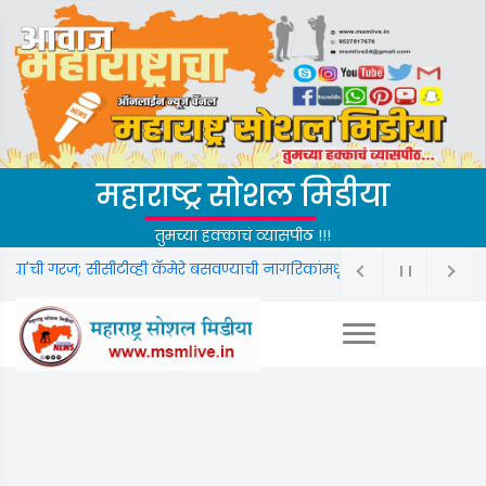
महाराष्ट्र सोशल मिडीया
तुमच्या हक्काचं व्यासपीठ !!!
ा'ची गरज; सीसीटीव्ही कॅमेरे बसवण्याची नागरिकांमधून जोरदार मागणी.
फक्त महा