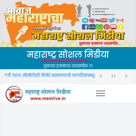
महाराष्ट्र सोशल मिडीया
तुमच्या हक्काचं व्यासपीठ !!!
'ची गरज; सीसीटीव्ही कॅमेरे बसवण्याची नागरिकांमधून जोरदार मागणी.
फक्त महारा