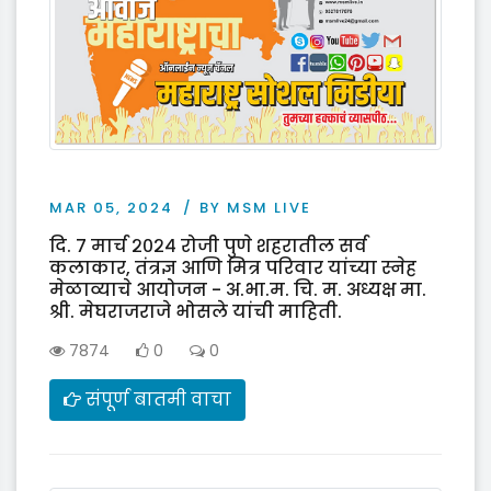
MAR 05, 2024
BY MSM LIVE
दि. ७ मार्च २०२४ रोजी पुणे शहरातील सर्व
कलाकार, तंत्रज्ञ आणि मित्र परिवार यांच्या स्नेह
मेळाव्याचे आयोजन - अ.भा.म. चि. म. अध्यक्ष मा.
श्री. मेघराजराजे भोसले यांची माहिती.
7874
0
0
संपूर्ण बातमी वाचा