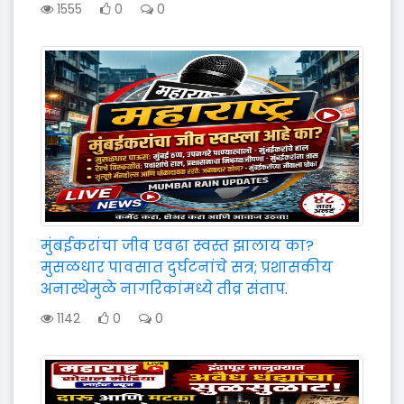
1555
0
0
मुंबईकरांचा जीव एवढा स्वस्त झालाय का?
मुसळधार पावसात दुर्घटनांचे सत्र; प्रशासकीय
अनास्थेमुळे नागरिकांमध्ये तीव्र संताप.
1142
0
0