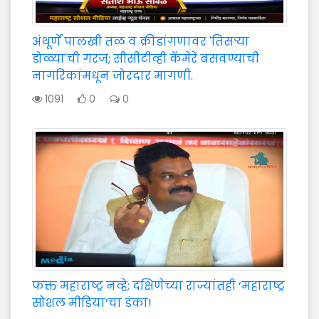
अंथूर्णे पालखी तळ व क्रीडांगणावर 'तिसऱ्या
डोळ्या'ची गरज; सीसीटीव्ही कॅमेरे बसवण्याची
नागरिकांमधून जोरदार मागणी.
1091
0
0
फक्त महाराष्ट्र नव्हे; दक्षिणेच्या राज्यांतही ‘महाराष्ट्र
सोशल मीडिया’चा डंका!