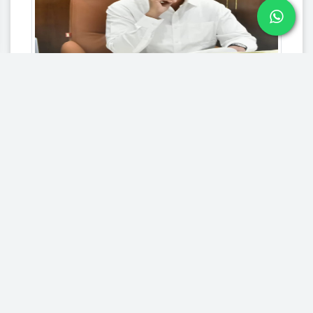
कृषिमंत्री दत्तामामा भरणे यांच्या राकारणाची
सुरुवात अंथुर्णे गावातून; तरीही विकासप्रश्न
कायम, पाणीटंचाई गंभीर . सतिश(भाऊ)साबळे
7167
0
0