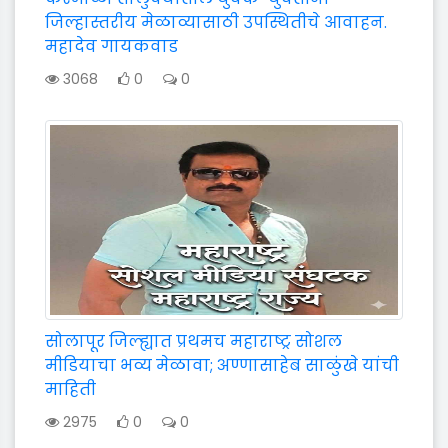
जिल्हास्तरीय मेळाव्यासाठी उपस्थितीचे आवाहन.
महादेव गायकवाड
3068
0
0
सोलापूर जिल्ह्यात प्रथमच महाराष्ट्र सोशल
मीडियाचा भव्य मेळावा; अण्णासाहेब साळुंखे यांची
माहिती
2975
0
0