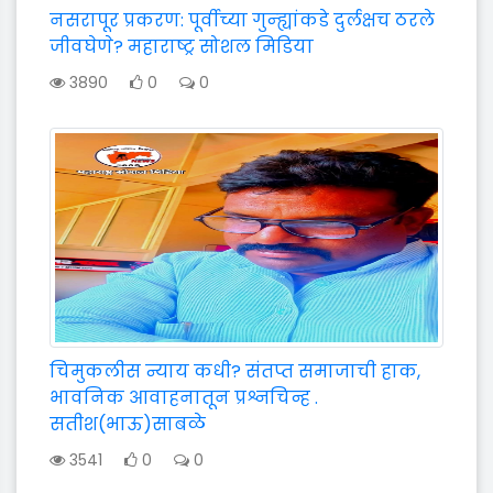
नसरापूर प्रकरण: पूर्वीच्या गुन्ह्यांकडे दुर्लक्षच ठरले
जीवघेणे? महाराष्ट्र सोशल मिडिया
3890
0
0
चिमुकलीस न्याय कधी? संतप्त समाजाची हाक,
भावनिक आवाहनातून प्रश्नचिन्ह .
सतीश(भाऊ)साबळे
3541
0
0