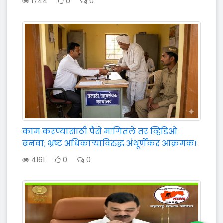
1744
0
0
काम करण्यासाठी पैसे मागितले तर व्हिडिओ
बनवा; भ्रष्ट अधिकाऱ्यांविरुद्ध अंथूर्णेकर आक्रमक!
4161
0
0