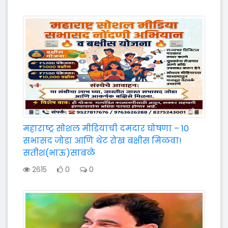
महाराष्ट्र सोशल मीडियाची दमदार घोषणा – 10
सभासद जोडा आणि थेट रोख बक्षीस मिळवा!
सतीश(भाऊ)साबळे
2615
0
0