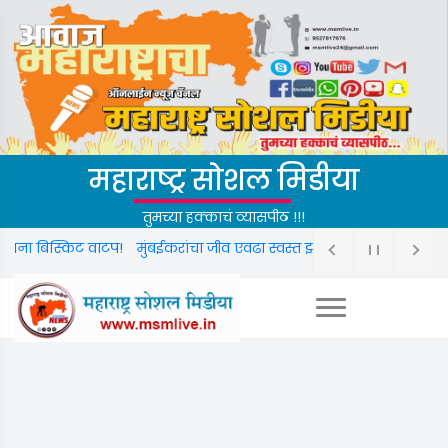
महाराष्ट्र सोशल मिडीया
तुमच्या हक्काचं व्यासपीठ !!!
िट वाटप!
मुंबईकरांचा जीव एवढा स्वस्त झालाय का? मुसळधार पावसात दुर्घटनांचे