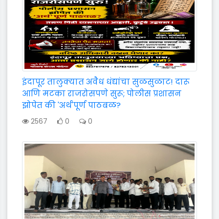
इंदापूर तालुक्यात अवैध धंद्यांचा सुळसुळाट! दारू
आणि मटका राजरोसपणे सुरू; पोलीस प्रशासन
झोपेत की 'अर्थ'पूर्ण पाठबळ?
2567
0
0