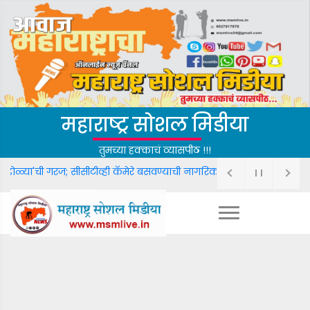
महाराष्ट्र सोशल मिडीया
तुमच्या हक्काचं व्यासपीठ !!!
ा डोळ्या'ची गरज; सीसीटीव्ही कॅमेरे बसवण्याची नागरिकांमधून जोरदार मागणी.
फ