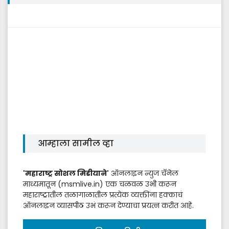
आम्हाला सामील व्हा
'महाराष्ट्र सोशल मिडीयाने'
ऑनलाइन न्युज चॅनेल
माध्यमातून (msmlive.in) एक चळवळ उभी करून
महाराष्ट्रातील तळागाळातील प्रत्येक व्यक्तींना हक्काचं
ऑनलाइन व्यासपीठ उभं करून देण्याचा प्रयत्न करीत आहे.